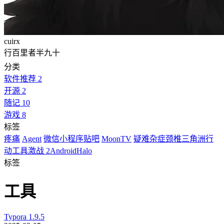
cuirx
行百里者半九十
分类
软件推荐
2
开源
2
随记
10
游戏
8
标签
疼痛
Agent
微信小程序
贴吧
MoonTV
疑难杂症
颈椎
三角洲行
动
工具
激战 2
Android
Halo
标签
工具
Typora 1.9.5