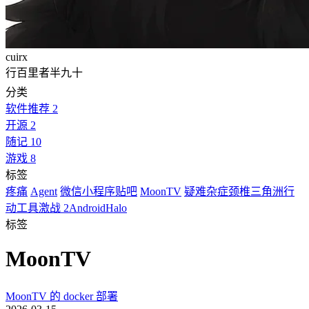
cuirx
行百里者半九十
分类
软件推荐
2
开源
2
随记
10
游戏
8
标签
疼痛
Agent
微信小程序
贴吧
MoonTV
疑难杂症
颈椎
三角洲行
动
工具
激战 2
Android
Halo
标签
MoonTV
MoonTV 的 docker 部署