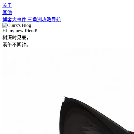
关于
其他
博客大事件
三角洲攻略导航
Hi my new friend!
树深时见鹿，
溪午不闻钟。